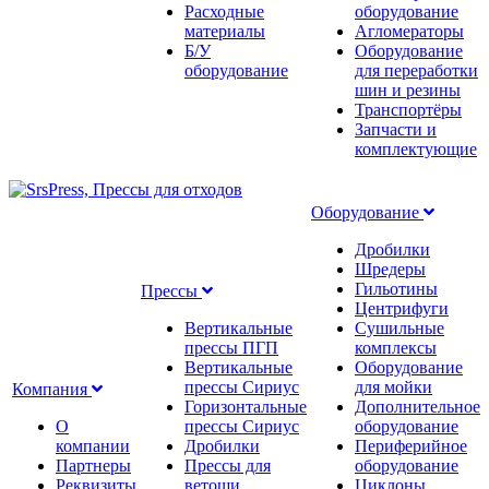
Расходные
оборудование
материалы
Агломераторы
Б/У
Оборудование
оборудование
для переработки
шин и резины
Транспортёры
Запчасти и
комплектующие
Оборудование
Дробилки
Шредеры
Гильотины
Прессы
Центрифуги
Вертикальные
Сушильные
прессы ПГП
комплексы
Вертикальные
Оборудование
прессы Сириус
для мойки
Компания
Горизонтальные
Дополнительное
О
прессы Сириус
оборудование
компании
Дробилки
Периферийное
Партнеры
Прессы для
оборудование
Реквизиты
ветоши,
Циклоны